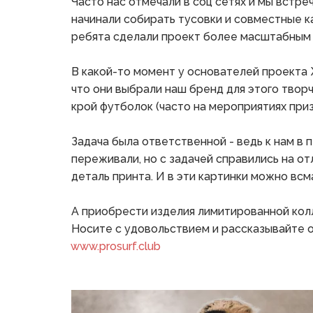
Часто нас отмечали в соц сетях и мы встреч
начинали собирать тусовки и совместные ка
ребята сделали проект более масштабным 
В какой-то момент у основателей проекта 
что они выбрали наш бренд для этого творч
крой футболок (часто на мероприятиях призн
Задача была ответственной - ведь к нам в
переживали, но с задачей справились на о
деталь принта. И в эти картинки можно всм
А приобрести изделия лимитированной кол
Носите с удовольствием и рассказывайте о 
www.prosurf.club