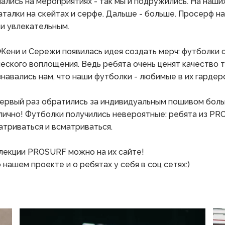
ались на мероприятиях - так мы и подружились. На наших 
талки на скейтах и серфе. Дальше - больше. Просерф нач
и увлекательным.
Жени и Сережи появилась идея создать мерч: футболки со
еского воплощения. Ведь ребята очень ценят качество т
авались нам, что наши футболки - любимые в их гардероб
 первый раз обратились за индивидуальным пошивом боль
тлично! Футболки получились невероятные: ребята из P
атриваться и всматриваться. 
лекции PROSURF можно на их сайте!
нашем проекте и о ребятах у себя в соц сетях:)