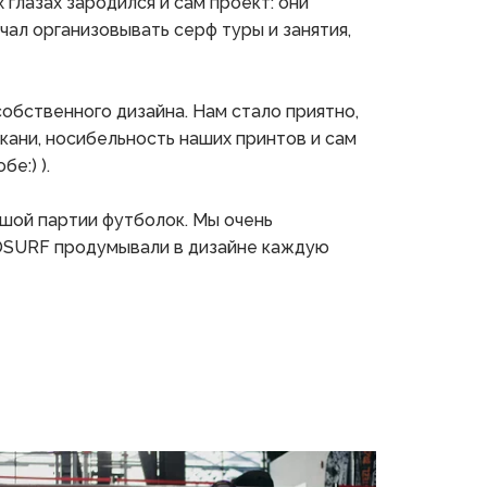
глазах зародился и сам проект: они 
ал организовывать серф туры и занятия, 
бственного дизайна. Нам стало приятно, 
кани, носибельность наших принтов и сам 
е:) ). 
шой партии футболок. Мы очень 
ROSURF продумывали в дизайне каждую 