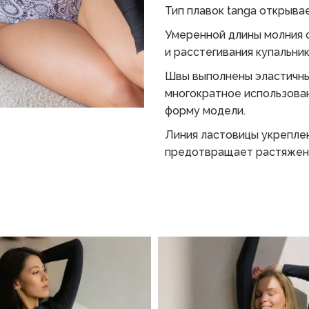
Тип плавок tanga открыва
Умеренной длины молния 
и расстегивания купальник
Швы выполнены эластичн
многократное использован
форму модели.
Линия ластовицы укреплен
предотвращает растяжени