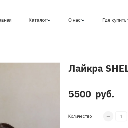
авная
Каталог
О нас
Где купить
Лайкра SHE
5500
руб.
Количество